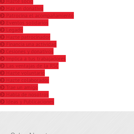
Hazte socio
Haz un donativo
Patrocina el acompañamiento
Eventos solidarios
Legado
Hazte patrocinador
Financia una actividad
Cesiones y donativos
Implica a tus trabajadores
Las ventajas de la RSC
Hazte voluntario
Hazte colaborador
Trae un amigo
Habla de nosotros
Ideas y Publicaciones