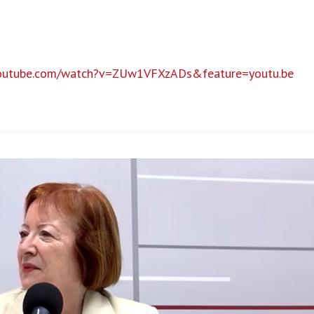
youtube.com/watch?v=ZUw1VFXzADs&feature=youtu.be