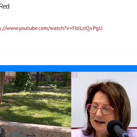
 Red
s://www.youtube.com/watch?v=FbILziQvPgU